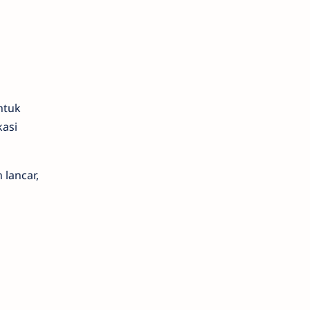
ntuk
kasi
lancar,