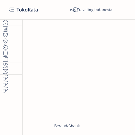
TokoKata
Beranda
bank