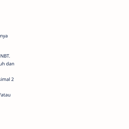
rnya
NBT.
duh dan
simal 2
/atau