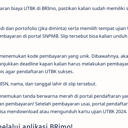
an biaya UTBK di BRImo, pastikan kalian sudah memiliki s
i dan portofolio (jika diminta) serta memilih tempat ujian
mbayaran di portal SNPMB. Slip tersebut bisa kalian undu
kan menemukan kode pembayaran yang unik. Dibawahnya, ak
njukkan deadline kapan kalian harus melakukan pembaya
is agar pendaftaran UTBK sukses.
NISN, nama, dan tanggal lahir di slip tersebut.
 menemukan tanda berwarna merah di portal pendaftaran ya
an pembayaran! Setelah pembayaran usai, portal pendafta
 bisa mendownload atau mengunduh kartu ujian UTBK 2024.
lalui aplikasi BRimo!