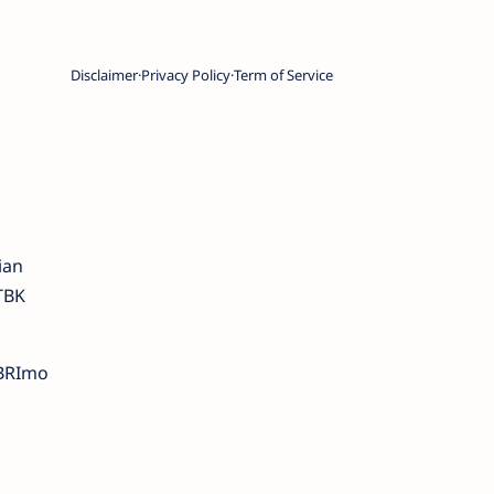
Disclaimer
Privacy Policy
Term of Service
ian
TBK
 BRImo