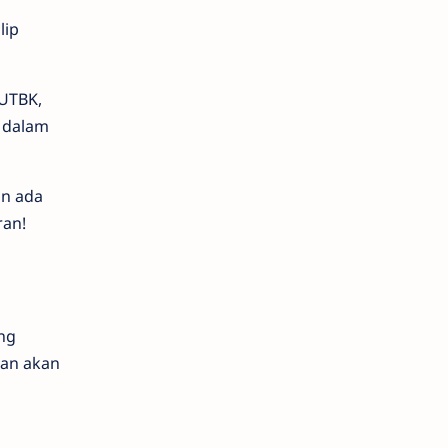
lip
 UTBK,
h dalam
an ada
ran!
ng
ran akan