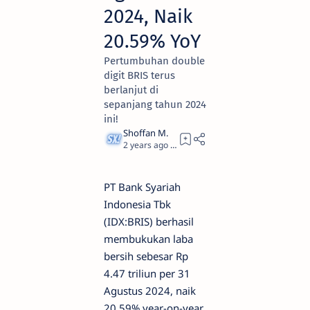
2024, Naik
20.59% YoY
Pertumbuhan double
digit BRIS terus
berlanjut di
sepanjang tahun 2024
ini!
2 years ago
2
PT Bank Syariah
Indonesia Tbk
(IDX:BRIS) berhasil
membukukan laba
bersih sebesar Rp
4.47 triliun per 31
Agustus 2024, naik
20.59% year-on-year