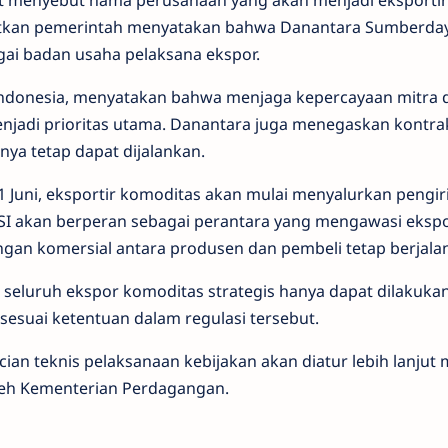
isit menyebut nama perusahaan yang akan menjadi eksportir
rbitkan pemerintah menyatakan bahwa Danantara Sumberda
agai badan usaha pelaksana ekspor.
Indonesia, menyatakan bahwa menjaga kepercayaan mitra
menjadi prioritas utama. Danantara juga menegaskan kontra
ya tetap dapat dijalankan.
 1 Juni, eksportir komoditas akan mulai menyalurkan pengi
DSI akan berperan sebagai perantara yang mengawasi eksp
an komersial antara produsen dan pembeli tetap berjalan
seluruh ekspor komoditas strategis hanya dapat dilakukan
sesuai ketentuan dalam regulasi tersebut.
n teknis pelaksanaan kebijakan akan diatur lebih lanjut m
oleh Kementerian Perdagangan.