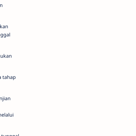
an
ukan
nggal
tukan
a tahap
njian
elalui