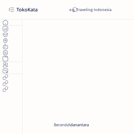
TokoKata
Beranda
danantara