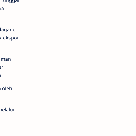
 tunggal
ya
 dagang
k ekspor
riman
or
.
 oleh
elalui