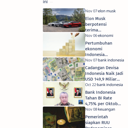
ini
Elon Musk
berpotensi
terima
kompensasi
saham senilai
Pertumbuhan
Rp 16.700
ekonomi
triliun! Setara 4
Indonesia
tahun APBN
capai 5,04%
Indonesia
pada kuartal
Cadangan Devisa
III 2025
Indonesia Naik Jadi
USD 149,9 Miliar
pada Oktober 2025
Bank Indonesia
Tahan BI Rate
4,75% per Oktober
2025
Pemerintah
siapkan RUU