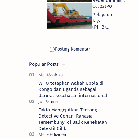
Redenominasi
Rupiah, target
finalisasi pada
Pelayaran
2027: Rp 1.000
Jaya
jadi Rp 1?
(PJHB)
akan IPO
bidik Rp
158,4
miliar!
Simak
Popular Posts
jadwalnya!
WHO tetapkan wabah Ebola di
Kongo dan Uganda sebagai
darurat kesehatan internasional
Fakta Mengejutkan Tentang
Detective Conan: Rahasia
Tersembunyi di Balik Kehebatan
Detektif Cilik